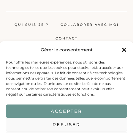
QUI SUIS-JE ?
COLLABORER AVEC MOI
CONTACT
Gérer le consentement
Pour offrir les meilleures expériences, nous utilisons des
technologies telles que les cookies pour stocker et/ou accéder aux
informations des appareils. Le fait de consentir à ces technologies
nous permettra de traiter des données telles que le comportement
de navigation ou les ID uniques sur ce site. Le fait de ne pas
Globerêveur, le blog pour les passionnés de voyage, propose des récits
consentir ou de retirer son consentement peut avoir un effet
inspirants, des guides et des conseils pratiques pour planifier vos
négatif sur certaines caractéristiques et fonctions.
prochaines escapades, qu’elles soient lointaines ou à deux pas de chez
vous.
ACCEPTER
REFUSER