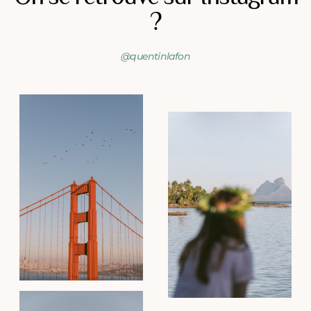
?
@quentinlafon